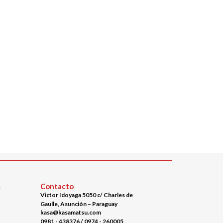
s
Contacto
Victor Idoyaga 5050 c/ Charles de
Gaulle, Asunción – Paraguay
kasa@kasamatsu.com
0981 - 438376 / 0974 - 260005